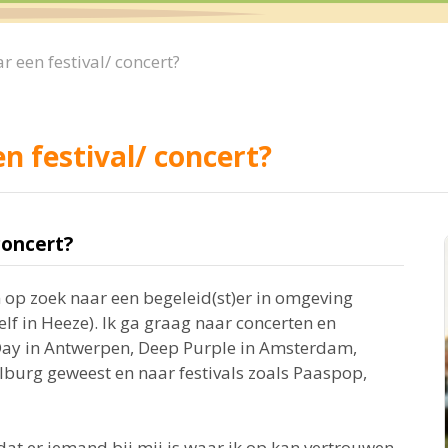
r een festival/ concert?
n festival/ concert?
concert?
n op zoek naar een begeleid(st)er in omgeving
f in Heeze). Ik ga graag naar concerten en
n Day in Antwerpen, Deep Purple in Amsterdam,
ilburg geweest en naar festivals zoals Paaspop,
dat er iemand bij mij is waar ik op kan vertrouwen.