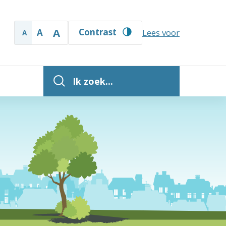
A
Contrast
A
Lees voor
A
Ik zoek...