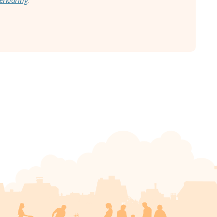
erklaring
.