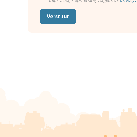
mijn vraag / opmerking volgens de
privacyv
Verstuur