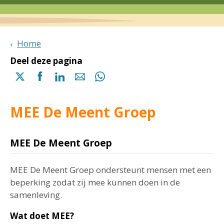
Home
Deel deze pagina
Delen
Delen
Delen
Delen
Delen
via
via
via
via
via
X
Facebook
Linkedin
e-
Whatsapp
MEE De Meent Groep
(opent
(opent
(opent
mail
(opent
in
in
in
in
een
een
een
een
MEE De Meent Groep
nieuwe
nieuwe
nieuwe
nieuwe
pagina)
pagina)
pagina)
pagina)
MEE De Meent Groep ondersteunt mensen met een
beperking zodat zij mee kunnen doen in de
samenleving.
Wat doet MEE?