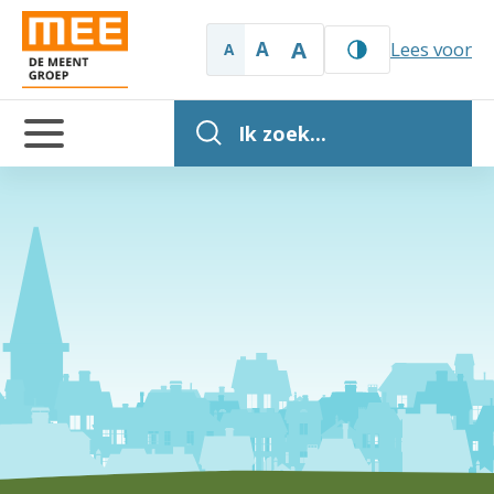
A
A
Lees voor
A
Ik zoek...