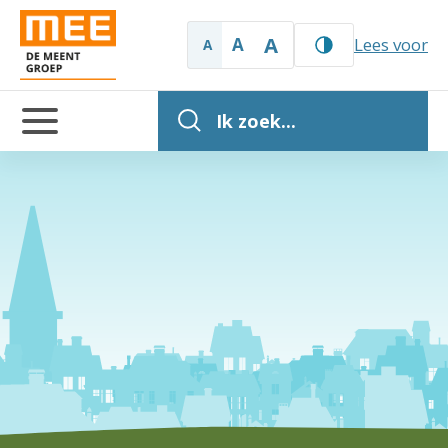
A
A
Lees voor
A
Ik zoek...