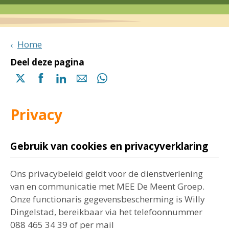
Home
Deel deze pagina
Delen
Delen
Delen
Delen
Delen
via
via
via
via
via
X
Facebook
Linkedin
e-
Whatsapp
Privacy
(opent
(opent
(opent
mail
(opent
in
in
in
in
een
een
een
een
Gebruik van cookies en privacyverklaring
nieuwe
nieuwe
nieuwe
nieuwe
pagina)
pagina)
pagina)
pagina)
Ons privacybeleid geldt voor de dienstverlening
van en communicatie met MEE De Meent Groep.
Onze functionaris gegevensbescherming is Willy
Dingelstad, bereikbaar via het telefoonnummer
088 465 34 39 of per mail