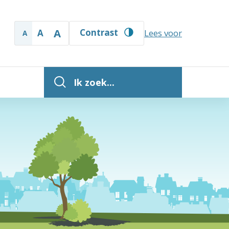
A
Contrast
A
Lees voor
A
Ik zoek...