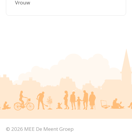
Vrouw
© 2026 MEE De Meent Groep