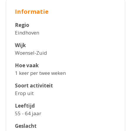
Informatie
Regio
Eindhoven
Wijk
Woensel-Zuid
Hoe vaak
1 keer per twee weken
Soort activiteit
Erop uit
Leeftijd
55 - 64 jaar
Geslacht