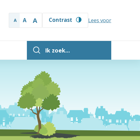
A
Contrast
A
Lees voor
A
Ik zoek...