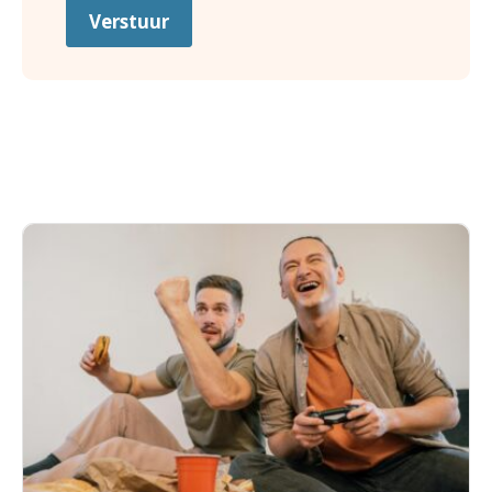
Verstuur