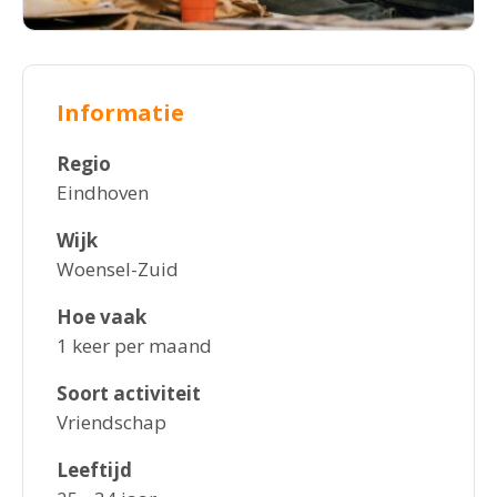
Informatie
Regio
Eindhoven
Wijk
Woensel-Zuid
Hoe vaak
1 keer per maand
Soort activiteit
Vriendschap
Leeftijd