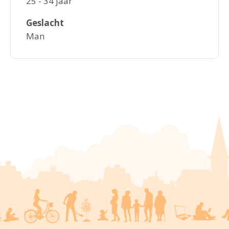
25 - 34 jaar
Geslacht
Man