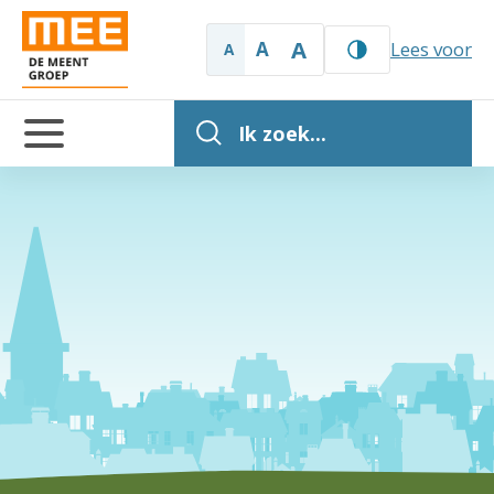
A
A
Lees voor
A
Ik zoek...