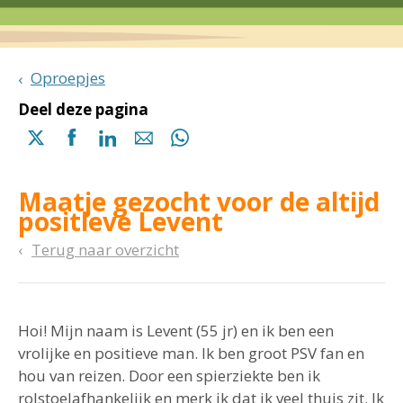
Oproepjes
Deel deze pagina
Delen
Delen
Delen
Delen
Delen
via
via
via
via
via
X
Facebook
Linkedin
e-
Whatsapp
Maatje gezocht voor de altijd
(opent
(opent
(opent
mail
(opent
positieve Levent
in
in
in
in
een
een
een
een
Terug naar overzicht
nieuwe
nieuwe
nieuwe
nieuwe
pagina)
pagina)
pagina)
pagina)
Hoi! Mijn naam is Levent (55 jr) en ik ben een
vrolijke en positieve man. Ik ben groot PSV fan en
hou van reizen. Door een spierziekte ben ik
rolstoelafhankelijk en merk ik dat ik veel thuis zit. Ik