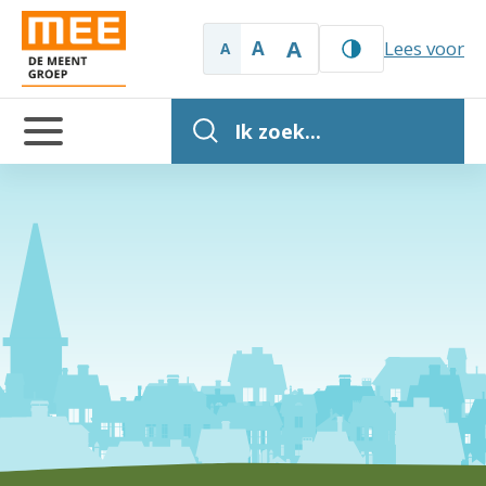
A
A
Lees voor
A
Ik zoek...