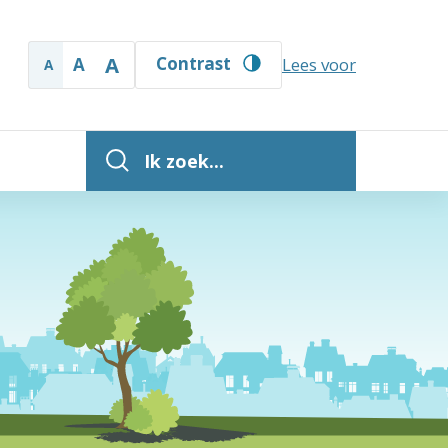
A
Contrast
A
Lees voor
A
Ik zoek...