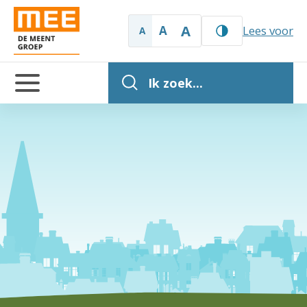
A
A
Lees voor
A
Ik zoek...