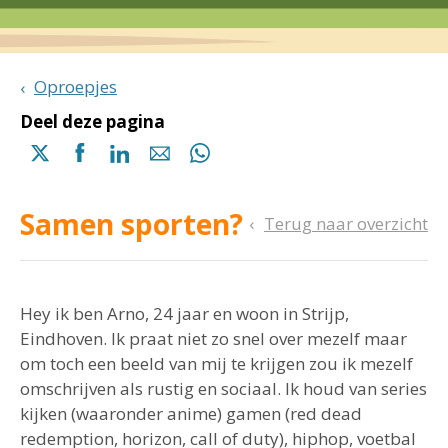
Oproepjes
Deel deze pagina
Delen
Delen
Delen
Delen
Delen
via
via
via
via
via
X
Facebook
Linkedin
e-
Whatsapp
Samen sporten?
(opent
(opent
(opent
mail
(opent
Terug naar overzicht
in
in
in
in
een
een
een
een
nieuwe
nieuwe
nieuwe
nieuwe
pagina)
pagina)
pagina)
pagina)
Hey ik ben Arno, 24 jaar en woon in Strijp,
Eindhoven. Ik praat niet zo snel over mezelf maar
om toch een beeld van mij te krijgen zou ik mezelf
omschrijven als rustig en sociaal. Ik houd van series
kijken (waaronder anime) gamen (red dead
redemption, horizon, call of duty), hiphop, voetbal