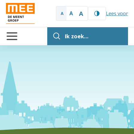
A
A
Lees voor
A
Ik zoek...