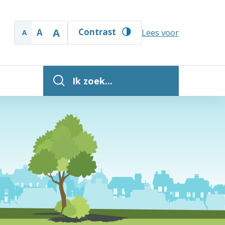
A
Contrast
A
Lees voor
A
Ik zoek...