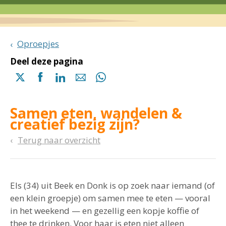
Oproepjes
Deel deze pagina
Delen
Delen
Delen
Delen
Delen
via
via
via
via
via
X
Facebook
Linkedin
e-
Whatsapp
Samen eten, wandelen &
(opent
(opent
(opent
mail
(opent
creatief bezig zijn?
in
in
in
in
een
een
een
een
Terug naar overzicht
nieuwe
nieuwe
nieuwe
nieuwe
pagina)
pagina)
pagina)
pagina)
Els (34) uit Beek en Donk is op zoek naar iemand (of
een klein groepje) om samen mee te eten — vooral
in het weekend — en gezellig een kopje koffie of
thee te drinken. Voor haar is eten niet alleen