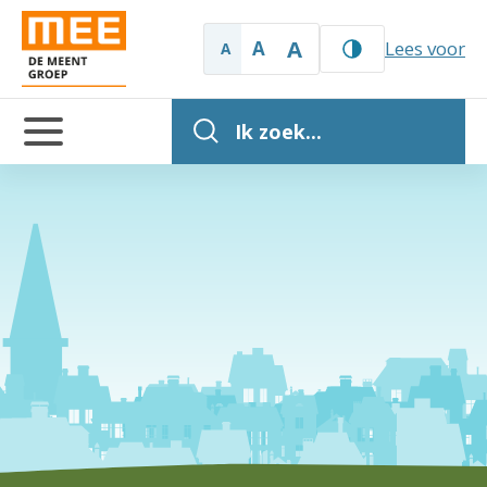
A
A
Lees voor
A
Ik zoek...