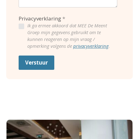
Privacyverklaring
Ik ga ermee akkoord dat MEE De Meent
Groep mijn gegevens gebruikt om te
kunnen reageren op mijn vraag /
opmerking volgens de
privacyverklaring
.
Verstuur