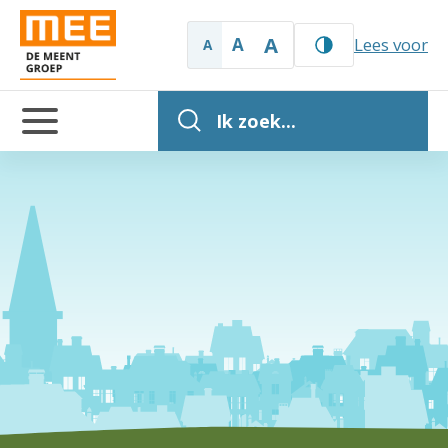
A
A
Lees voor
A
Ik zoek...