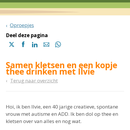
Oproepjes
Deel deze pagina
Delen
Delen
Delen
Delen
Delen
via
via
via
via
via
X
Facebook
Linkedin
e-
Whatsapp
Samen kletsen en een kopje
(opent
(opent
(opent
mail
(opent
thee drinken met Ilvie
in
in
in
in
een
een
een
een
Terug naar overzicht
nieuwe
nieuwe
nieuwe
nieuwe
pagina)
pagina)
pagina)
pagina)
Hoi, ik ben Ilvie, een 40 jarige creatieve, spontane
vrouw met autisme en ADD. Ik ben dol op thee en
kletsen over van alles en nog wat.