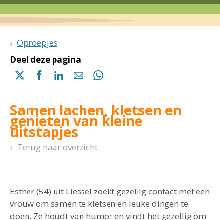
Oproepjes
Deel deze pagina
Delen
Delen
Delen
Delen
Delen
via
via
via
via
via
X
Facebook
Linkedin
e-
Whatsapp
Samen lachen, kletsen en
(opent
(opent
(opent
mail
(opent
genieten van kleine
in
in
in
in
uitstapjes
een
een
een
een
nieuwe
nieuwe
nieuwe
nieuwe
Terug naar overzicht
pagina)
pagina)
pagina)
pagina)
Esther (54) uit Liessel zoekt gezellig contact met een
vrouw om samen te kletsen en leuke dingen te
doen. Ze houdt van humor en vindt het gezellig om