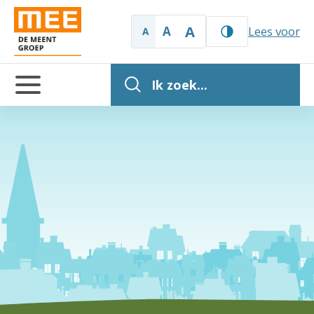
A
A
Lees voor
A
Ik zoek...