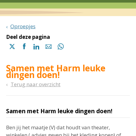
Oproepjes
Deel deze pagina
Delen
Delen
Delen
Delen
Delen
via
via
via
via
via
X
Facebook
Linkedin
e-
Whatsapp
Samen met Harm leuke
(opent
(opent
(opent
mail
(opent
dingen doen!
in
in
in
in
een
een
een
een
Terug naar overzicht
nieuwe
nieuwe
nieuwe
nieuwe
pagina)
pagina)
pagina)
pagina)
Samen met Harm leuke dingen doen!
Ben jij het maatje (V) dat houdt van theater,
winkelen ( advies geven bij het kleding kopen) of