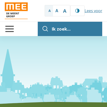
A
A
Lees voor
A
Ik zoek...