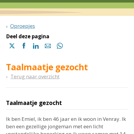
Oproepjes
Deel deze pagina
Delen
Delen
Delen
Delen
Delen
via
via
via
via
via
X
Facebook
Linkedin
e-
Whatsapp
Taalmaatje gezocht
(opent
(opent
(opent
mail
(opent
in
in
in
in
Terug naar overzicht
een
een
een
een
nieuwe
nieuwe
nieuwe
nieuwe
pagina)
pagina)
pagina)
pagina)
Taalmaatje gezocht
Ik ben Emiel, ik ben 46 jaar en ik woon in Venray. Ik
ben een gezellige jongeman met een licht
verstandelijke beperking en ik woon samen met 14