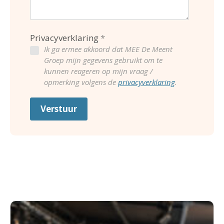
Privacyverklaring
Ik ga ermee akkoord dat MEE De Meent
Groep mijn gegevens gebruikt om te
kunnen reageren op mijn vraag /
opmerking volgens de
privacyverklaring
.
Verstuur