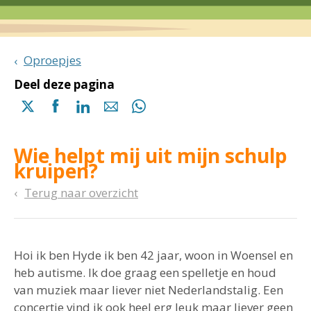
Oproepjes
Deel deze pagina
Delen
Delen
Delen
Delen
Delen
via
via
via
via
via
X
Facebook
Linkedin
e-
Whatsapp
Wie helpt mij uit mijn schulp
(opent
(opent
(opent
mail
(opent
kruipen?
in
in
in
in
een
een
een
een
Terug naar overzicht
nieuwe
nieuwe
nieuwe
nieuwe
pagina)
pagina)
pagina)
pagina)
Hoi ik ben Hyde ik ben 42 jaar, woon in Woensel en
heb autisme. Ik doe graag een spelletje en houd
van muziek maar liever niet Nederlandstalig. Een
concertje vind ik ook heel erg leuk maar liever geen