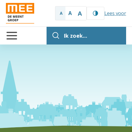
A
A
Lees voor
A
Ik zoek...