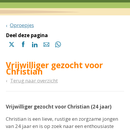
Oproepjes
Deel deze pagina
Delen
Delen
Delen
Delen
Delen
via
via
via
via
via
X
Facebook
Linkedin
e-
Whatsapp
Vrijwilliger gezocht voor
(opent
(opent
(opent
mail
(opent
Christian
in
in
in
in
een
een
een
een
Terug naar overzicht
nieuwe
nieuwe
nieuwe
nieuwe
pagina)
pagina)
pagina)
pagina)
Vrijwilliger gezocht voor Christian (24 jaar)
Christian is een lieve, rustige en zorgzame jongen
van 24 jaar en is op zoek naar een enthousiaste