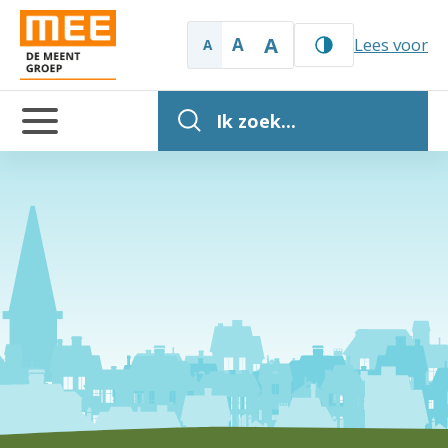
A
A
Lees voor
A
Ik zoek...