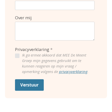
Over mij
Privacyverklaring
Ik ga ermee akkoord dat MEE De Meent
Groep mijn gegevens gebruikt om te
kunnen reageren op mijn vraag /
opmerking volgens de
privacyverklaring
.
Verstuur