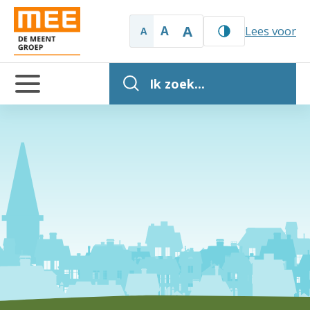
A
A
Lees voor
A
Ik zoek...