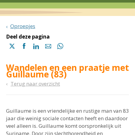
Oproepjes
Deel deze pagina
Delen
Delen
Delen
Delen
Delen
via
via
via
via
via
X
Facebook
Linkedin
e-
Whatsapp
Wandelen en een praatje met
(opent
(opent
(opent
mail
(opent
Guillaume (83)
in
in
in
in
een
een
een
een
Terug naar overzicht
nieuwe
nieuwe
nieuwe
nieuwe
pagina)
pagina)
pagina)
pagina)
Guillaume is een vriendelijke en rustige man van 83
jaar die weinig sociale contacten heeft en daardoor
veel alleen is. Guillaume komt oorspronkelijk uit
Suriname. Door zijn slechthorendheid en