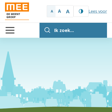
A
A
Lees voor
A
Ik zoek...