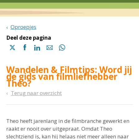
Oproepjes
Deel deze pagina
Delen
Delen
Delen
Delen
Delen
via
via
via
via
via
X
Facebook
Linkedin
e-
Whatsapp
Wandelen & Filmtips: Word jij
(opent
(opent
(opent
mail
(opent
de gids van filmliefhebber
in
in
in
in
Theo?
een
een
een
een
nieuwe
nieuwe
nieuwe
nieuwe
Terug naar overzicht
pagina)
pagina)
pagina)
pagina)
Theo heeft jarenlang in de filmbranche gewerkt en
raakt er nooit over uitgepraat. Omdat Theo
slechtziend is, kan hij helaas niet meer alleen naar