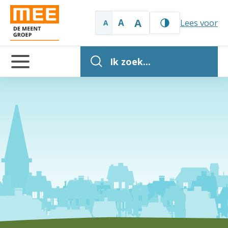
A
A
Lees voor
A
Ik zoek...