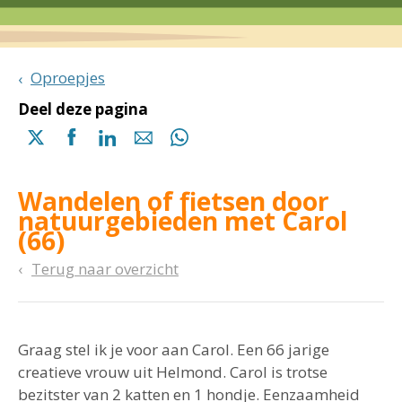
Oproepjes
Deel deze pagina
Delen
Delen
Delen
Delen
Delen
via
via
via
via
via
X
Facebook
Linkedin
e-
Whatsapp
Wandelen of fietsen door
(opent
(opent
(opent
mail
(opent
natuurgebieden met Carol
in
in
in
in
(66)
een
een
een
een
nieuwe
nieuwe
nieuwe
nieuwe
Terug naar overzicht
pagina)
pagina)
pagina)
pagina)
Graag stel ik je voor aan Carol. Een 66 jarige
creatieve vrouw uit Helmond. Carol is trotse
bezitster van 2 katten en 1 hondje. Eenzaamheid