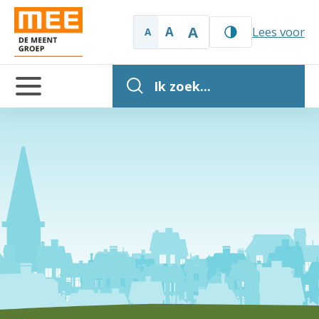
A
A
Lees voor
A
Ik zoek...